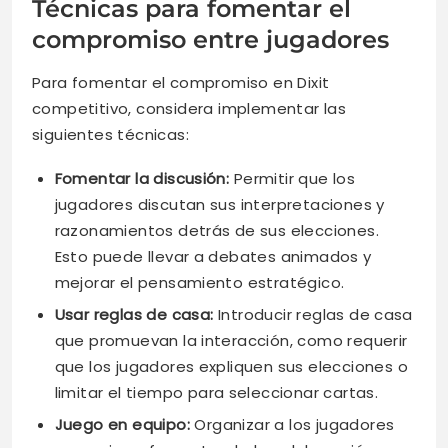
Técnicas para fomentar el
compromiso entre jugadores
Para fomentar el compromiso en Dixit
competitivo, considera implementar las
siguientes técnicas:
Fomentar la discusión:
Permitir que los
jugadores discutan sus interpretaciones y
razonamientos detrás de sus elecciones.
Esto puede llevar a debates animados y
mejorar el pensamiento estratégico.
Usar reglas de casa:
Introducir reglas de casa
que promuevan la interacción, como requerir
que los jugadores expliquen sus elecciones o
limitar el tiempo para seleccionar cartas.
Juego en equipo:
Organizar a los jugadores