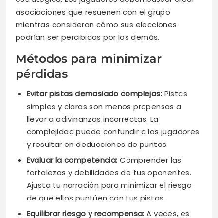
asociaciones que resuenen con el grupo
mientras consideran cómo sus elecciones
podrían ser percibidas por los demás.
Métodos para minimizar
pérdidas
Evitar pistas demasiado complejas:
Pistas
simples y claras son menos propensas a
llevar a adivinanzas incorrectas. La
complejidad puede confundir a los jugadores
y resultar en deducciones de puntos.
Evaluar la competencia:
Comprender las
fortalezas y debilidades de tus oponentes.
Ajusta tu narración para minimizar el riesgo
de que ellos puntúen con tus pistas.
Equilibrar riesgo y recompensa:
A veces, es