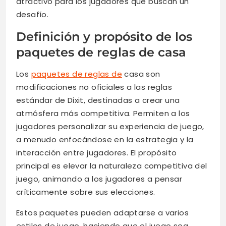
atractivo para los jugadores que buscan un
desafío.
Definición y propósito de los
paquetes de reglas de casa
Los
paquetes de reglas de
casa son
modificaciones no oficiales a las reglas
estándar de Dixit, destinadas a crear una
atmósfera más competitiva. Permiten a los
jugadores personalizar su experiencia de juego,
a menudo enfocándose en la estrategia y la
interacción entre jugadores. El propósito
principal es elevar la naturaleza competitiva del
juego, animando a los jugadores a pensar
críticamente sobre sus elecciones.
Estos paquetes pueden adaptarse a varios
estilos de juego, haciendo que el juego sea