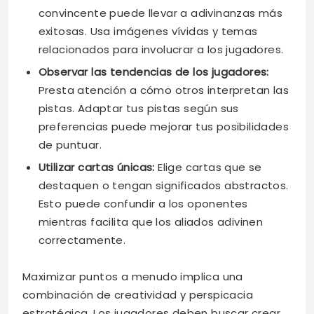
convincente puede llevar a adivinanzas más
exitosas. Usa imágenes vívidas y temas
relacionados para involucrar a los jugadores.
Observar las tendencias de los jugadores:
Presta atención a cómo otros interpretan las
pistas. Adaptar tus pistas según sus
preferencias puede mejorar tus posibilidades
de puntuar.
Utilizar cartas únicas:
Elige cartas que se
destaquen o tengan significados abstractos.
Esto puede confundir a los oponentes
mientras facilita que los aliados adivinen
correctamente.
Maximizar puntos a menudo implica una
combinación de creatividad y perspicacia
estratégica. Los jugadores deben buscar crear