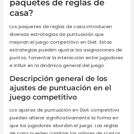
paquetes de reglas de
casa?
Los paquetes de reglas de casa introducen
diversas estrategias de puntuación que
mejoran el juego competitivo en Dixit. Estas
estrategias pueden ajustar las asignaciones de
puntos, fomentar la interacción entre jugadores
e influir en la dinámica general del juego.
Descripción general de los
ajustes de puntuación en el
juego competitivo
Los ajustes de puntuación en Dixit competitivo
pueden alterar significativamente la forma en
que los jugadores abordan el juego. Las reglas
de casa pueden cambiar los valores de puntos