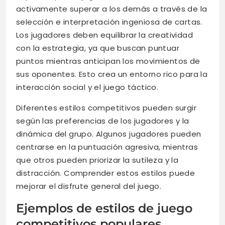
activamente superar a los demás a través de la
selección e interpretación ingeniosa de cartas.
Los jugadores deben equilibrar la creatividad
con la estrategia, ya que buscan puntuar
puntos mientras anticipan los movimientos de
sus oponentes. Esto crea un entorno rico para la
interacción social y el juego táctico.
Diferentes estilos competitivos pueden surgir
según las preferencias de los jugadores y la
dinámica del grupo. Algunos jugadores pueden
centrarse en la puntuación agresiva, mientras
que otros pueden priorizar la sutileza y la
distracción. Comprender estos estilos puede
mejorar el disfrute general del juego.
Ejemplos de estilos de juego
competitivos populares