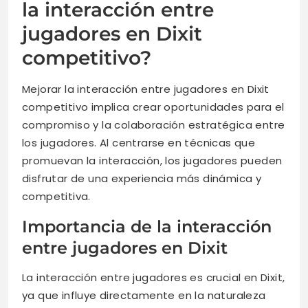
la interacción entre
jugadores en Dixit
competitivo?
Mejorar la interacción entre jugadores en Dixit
competitivo implica crear oportunidades para el
compromiso y la colaboración estratégica entre
los jugadores. Al centrarse en técnicas que
promuevan la interacción, los jugadores pueden
disfrutar de una experiencia más dinámica y
competitiva.
Importancia de la interacción
entre jugadores en Dixit
La interacción entre jugadores es crucial en Dixit,
ya que influye directamente en la naturaleza