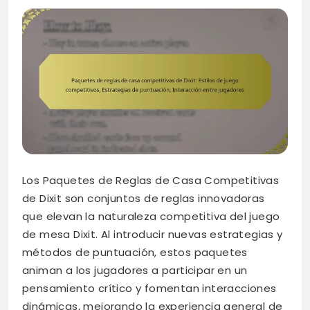
Los Paquetes de Reglas de Casa Competitivas
de Dixit son conjuntos de reglas innovadoras
que elevan la naturaleza competitiva del juego
de mesa Dixit. Al introducir nuevas estrategias y
métodos de puntuación, estos paquetes
animan a los jugadores a participar en un
pensamiento crítico y fomentan interacciones
dinámicas, mejorando la experiencia general de