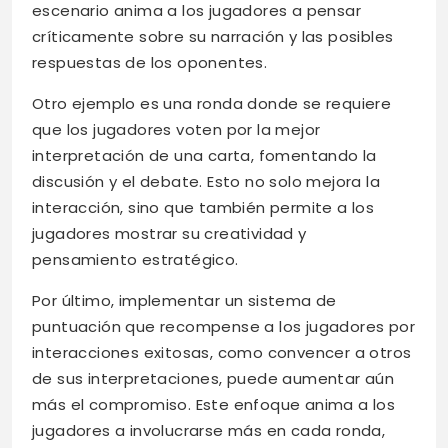
escenario anima a los jugadores a pensar
críticamente sobre su narración y las posibles
respuestas de los oponentes.
Otro ejemplo es una ronda donde se requiere
que los jugadores voten por la mejor
interpretación de una carta, fomentando la
discusión y el debate. Esto no solo mejora la
interacción, sino que también permite a los
jugadores mostrar su creatividad y
pensamiento estratégico.
Por último, implementar un sistema de
puntuación que recompense a los jugadores por
interacciones exitosas, como convencer a otros
de sus interpretaciones, puede aumentar aún
más el compromiso. Este enfoque anima a los
jugadores a involucrarse más en cada ronda,