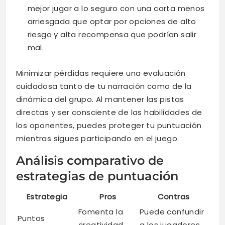
mejor jugar a lo seguro con una carta menos
arriesgada que optar por opciones de alto
riesgo y alta recompensa que podrían salir
mal.
Minimizar pérdidas requiere una evaluación
cuidadosa tanto de tu narración como de la
dinámica del grupo. Al mantener las pistas
directas y ser consciente de las habilidades de
los oponentes, puedes proteger tu puntuación
mientras sigues participando en el juego.
Análisis comparativo de
estrategias de puntuación
Estrategia
Pros
Contras
Fomenta la
Puede confundir
Puntos
creatividad,
a los jugadores,