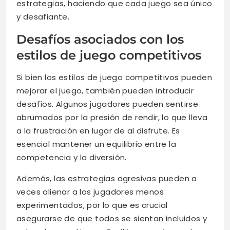
estrategias, haciendo que cada juego sea único
y desafiante.
Desafíos asociados con los
estilos de juego competitivos
Si bien los estilos de juego competitivos pueden
mejorar el juego, también pueden introducir
desafíos. Algunos jugadores pueden sentirse
abrumados por la presión de rendir, lo que lleva
a la frustración en lugar de al disfrute. Es
esencial mantener un equilibrio entre la
competencia y la diversión.
Además, las estrategias agresivas pueden a
veces alienar a los jugadores menos
experimentados, por lo que es crucial
asegurarse de que todos se sientan incluidos y