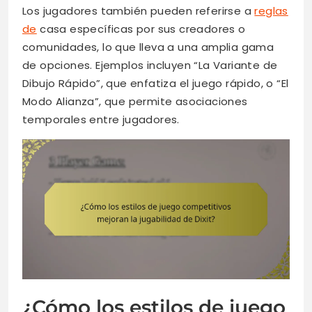
Los jugadores también pueden referirse a
reglas
de
casa específicas por sus creadores o
comunidades, lo que lleva a una amplia gama
de opciones. Ejemplos incluyen “La Variante de
Dibujo Rápido”, que enfatiza el juego rápido, o “El
Modo Alianza”, que permite asociaciones
temporales entre jugadores.
¿Cómo los estilos de juego