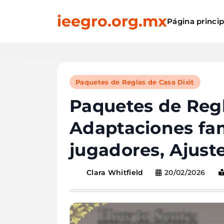
Skip
ieegro.org.mx
to
Página princip
content
Paquetes de Reglas de Casa Dixit
Paquetes de Regla
Adaptaciones fam
jugadores, Ajust
20/02/2026
Clara Whitfield