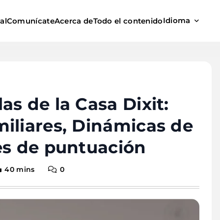
Idioma
al
Comunícate
Acerca de
Todo el contenido
s de la Casa Dixit:
iliares, Dinámicas de
es de puntuación
40 mins
0