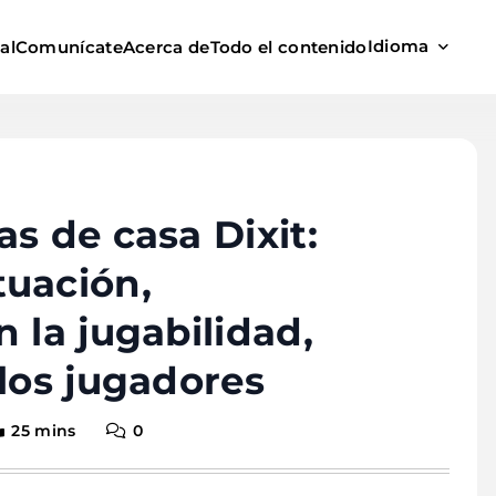
Idioma
al
Comunícate
Acerca de
Todo el contenido
s de casa Dixit:
tuación,
 la jugabilidad,
 los jugadores
25 mins
0