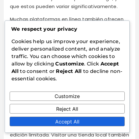
que estos pueden variar significativamente.
Muchas plataformas en línea también ofrecen
descargas digitales de hojas de puntuación, que
We respect your privacy
pueden ser una opción rápida y ecológica. Esto
Cookies help us improve your experience,
permite a los jugadores imprimir sus propias
deliver personalized content, and analyze
hojas en casa, asegurando que siempre tengan
traffic. You can choose which cookies to
un suministro fresco para las noches de juego.
allow by clicking
Customize
. Click
Accept
All
to consent or
Reject All
to decline non-
Tiendas de juegos locales
essential cookies.
Las tiendas de juegos locales son excelentes
lugares para encontrar las Hojas de Puntuación
Customize
de la Familia Dixit mientras apoyas a tu
Reject All
comunidad. Estas tiendas a menudo tienen una
selección curada de juegos y accesorios,
Accept All
incluidas hojas de puntuación únicas o de
edición limitada. Visitar una tienda local también