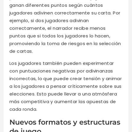
ganan diferentes puntos según cuántos
jugadores adivinen correctamente su carta. Por
ejemplo, si dos jugadores adivinan
correctamente, el narrador recibe menos
puntos que si todos los jugadores lo hacen,
promoviendo la toma de riesgos en la selección
de cartas.
Los jugadores también pueden experimentar
con puntuaciones negativas por adivinanzas
incorrectas, lo que puede crear tensión y animar
a los jugadores a pensar críticamente sobre sus
elecciones. Esto puede llevar a una atmósfera
más competitiva y aumentar las apuestas de
cada ronda.
Nuevos formatos y estructuras
de juego