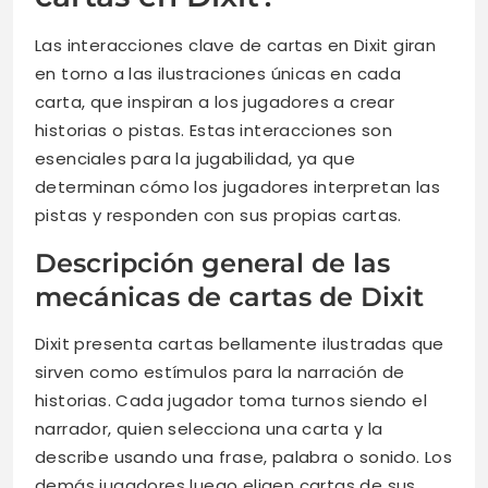
Las interacciones clave de cartas en Dixit giran
en torno a las ilustraciones únicas en cada
carta, que inspiran a los jugadores a crear
historias o pistas. Estas interacciones son
esenciales para la jugabilidad, ya que
determinan cómo los jugadores interpretan las
pistas y responden con sus propias cartas.
Descripción general de las
mecánicas de cartas de Dixit
Dixit presenta cartas bellamente ilustradas que
sirven como estímulos para la narración de
historias. Cada jugador toma turnos siendo el
narrador, quien selecciona una carta y la
describe usando una frase, palabra o sonido. Los
demás jugadores luego eligen cartas de sus