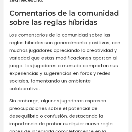
sea necesario.
Comentarios de la comunidad
sobre las reglas híbridas
Los comentarios de la comunidad sobre las
reglas híbridas son generalmente positivos, con
muchos jugadores apreciando la creatividad y
variedad que estas modificaciones aportan al
juego. Los jugadores a menudo comparten sus
experiencias y sugerencias en foros y redes
sociales, fomentando un ambiente
colaborativo.
Sin embargo, algunos jugadores expresan
preocupaciones sobre el potencial de
desequilibrio o confusión, destacando la
importancia de probar cualquier nueva regla
antes de integrarla completamente en la