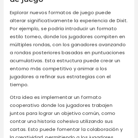
Explorar nuevos formatos de juego puede
alterar significativamente la experiencia de Dixit.
Por ejemplo, se podría introducir un formato
estilo torneo, donde los jugadores compiten en
múltiples rondas, con los ganadores avanzando
a rondas posteriores basadas en puntuaciones
acumulativas. Esta estructura puede crear un
entorno más competitivo y animar a los
jugadores a refinar sus estrategias con el
tiempo.
Otra idea es implementar un formato
cooperativo donde los jugadores trabajen
juntos para lograr un objetivo común, como
contar una historia cohesiva utilizando sus
cartas. Esto puede fomentar la colaboración y
la creatividad, permitiendo a los jugadores