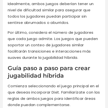
Idealmente, ambos juegos deberían tener un
nivel de dificultad similar para asegurar que
todos los jugadores puedan participar sin
sentirse abrumados o aburridos.
Por último, considera el número de jugadores
que cada juego admite. Los juegos que pueden
soportar un conteo de jugadores similar
facilitarán transiciones e interacciones más
suaves durante la jugabilidad híbrida.
Guía paso a paso para crear
jugabilidad híbrida
Comienza seleccionando el juego principal en el
que deseas incorporar Dixit. Familiarízate con las
reglas de ambos juegos para identificar áreas
donde puedan complementarse.