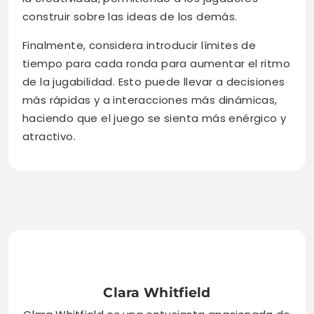
construir sobre las ideas de los demás.
Finalmente, considera introducir límites de
tiempo para cada ronda para aumentar el ritmo
de la jugabilidad. Esto puede llevar a decisiones
más rápidas y a interacciones más dinámicas,
haciendo que el juego se sienta más enérgico y
atractivo.
Clara Whitfield