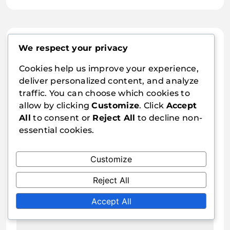
Sinergia de cartas, Variaciones en
la jugabilidad
Leave a Reply
We respect your privacy
Cookies help us improve your experience,
Your email address will not be published.
deliver personalized content, and analyze
Required fields are marked
*
traffic. You can choose which cookies to
allow by clicking
Customize
. Click
Accept
Comment
*
All
to consent or
Reject All
to decline non-
essential cookies.
Customize
Reject All
Accept All