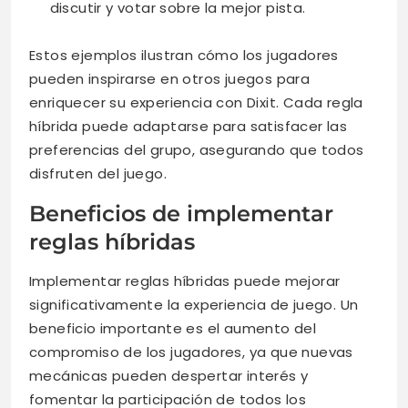
discutir y votar sobre la mejor pista.
Estos ejemplos ilustran cómo los jugadores
pueden inspirarse en otros juegos para
enriquecer su experiencia con Dixit. Cada regla
híbrida puede adaptarse para satisfacer las
preferencias del grupo, asegurando que todos
disfruten del juego.
Beneficios de implementar
reglas híbridas
Implementar reglas híbridas puede mejorar
significativamente la experiencia de juego. Un
beneficio importante es el aumento del
compromiso de los jugadores, ya que nuevas
mecánicas pueden despertar interés y
fomentar la participación de todos los