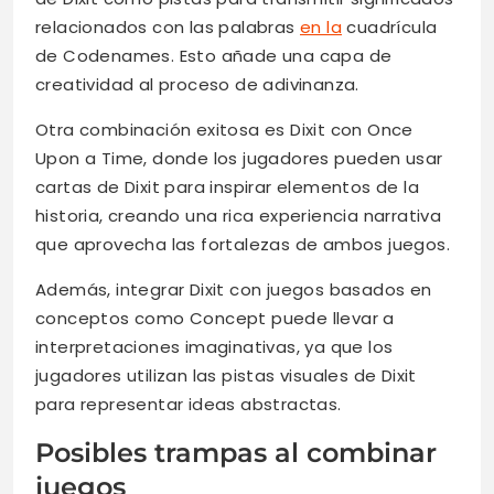
relacionados con las palabras
en la
cuadrícula
de Codenames. Esto añade una capa de
creatividad al proceso de adivinanza.
Otra combinación exitosa es Dixit con Once
Upon a Time, donde los jugadores pueden usar
cartas de Dixit para inspirar elementos de la
historia, creando una rica experiencia narrativa
que aprovecha las fortalezas de ambos juegos.
Además, integrar Dixit con juegos basados en
conceptos como Concept puede llevar a
interpretaciones imaginativas, ya que los
jugadores utilizan las pistas visuales de Dixit
para representar ideas abstractas.
Posibles trampas al combinar
juegos