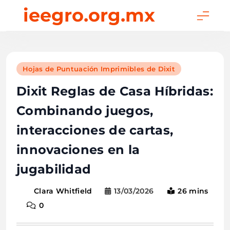
Skip
ieegro.org.mx
to
content
Hojas de Puntuación Imprimibles de Dixit
Dixit Reglas de Casa Híbridas:
Combinando juegos,
interacciones de cartas,
innovaciones en la
jugabilidad
13/03/2026
26 mins
Clara Whitfield
0