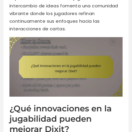
intercambio de ideas fomenta una comunidad
vibrante donde los jugadores refinan
continuamente sus enfoques hacia las
interacciones de cartas.
¿Qué innovaciones en la
jugabilidad pueden
mejorar Dixit?