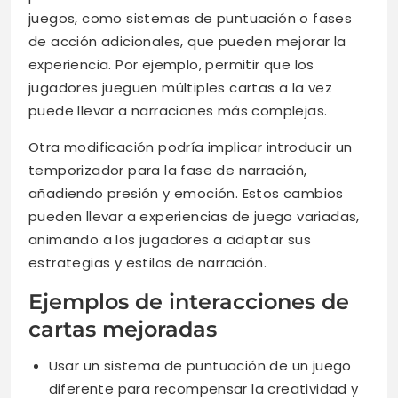
juegos, como sistemas de puntuación o fases
de acción adicionales, que pueden mejorar la
experiencia. Por ejemplo, permitir que los
jugadores jueguen múltiples cartas a la vez
puede llevar a narraciones más complejas.
Otra modificación podría implicar introducir un
temporizador para la fase de narración,
añadiendo presión y emoción. Estos cambios
pueden llevar a experiencias de juego variadas,
animando a los jugadores a adaptar sus
estrategias y estilos de narración.
Ejemplos de interacciones de
cartas mejoradas
Usar un sistema de puntuación de un juego
diferente para recompensar la creatividad y