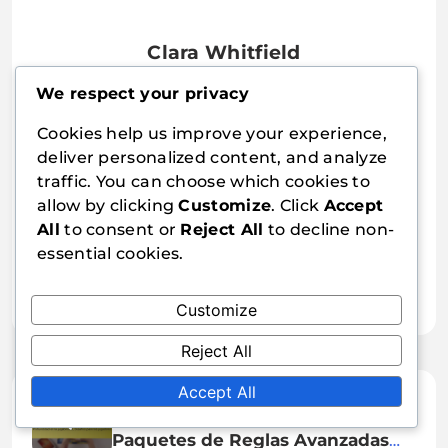
Clara Whitfield
Clara Whitfield es una entusiasta apasionada de
We respect your privacy
los juegos de mesa y escritora que se
especializa en crear contenido atractivo para los
Cookies help us improve your experience,
fanáticos de Dixit. Con un talento para contar
deliver personalized content, and analyze
historias y un amor por el juego imaginativo,
traffic. You can choose which cookies to
comparte sus ideas sobre expansiones, reglas
allow by clicking
Customize
. Click
Accept
caseras y sugerencias creativas para mejorar la
All
to consent or
Reject All
to decline non-
experiencia de Dixit para jugadores de todo el
essential cookies.
mundo. Cuando no está ideando nuevos juegos,
a Clara le gusta explorar el aire libre y capturar
momentos a través de la fotografía.
Customize
Reject All
Accept All
17/02/2026
Paquetes de Reglas Avanzadas