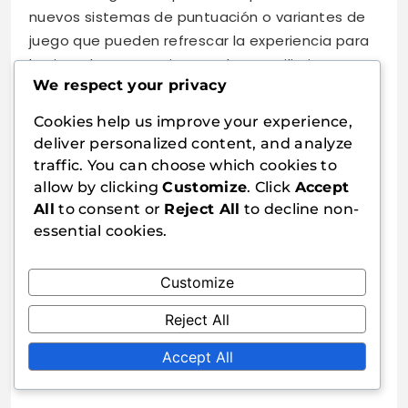
nuevos sistemas de puntuación o variantes de
juego que pueden refrescar la experiencia para
los jugadores experimentados. Familiarizarse
We respect your privacy
con estas características únicas puede
ayudarte a decidir qué expansión se alinea
Cookies help us improve your experience,
mejor con tu estilo de juego.
deliver personalized content, and analyze
traffic. You can choose which cookies to
Preferencias de los jugadores
allow by clicking
Customize
. Click
Accept
All
to consent or
Reject All
to decline non-
Las preferencias de los jugadores juegan un
essential cookies.
papel significativo en la elección de una
expansión de Dixit. Algunos jugadores pueden
Customize
priorizar el estilo artístico, mientras que otros
podrían centrarse en las mecánicas de juego o
Reject All
la profundidad temática. Involucrar a tu grupo
de juego para comprender sus preferencias
Accept All
puede llevar a una experiencia más placentera.