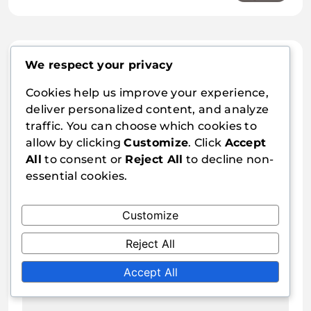
multidimensionales,
Opciones de juego
Interacciones de cartas,
Singularidad de expansión
Leave a Reply
We respect your privacy
Cookies help us improve your experience,
deliver personalized content, and analyze
Your email address will not be published.
traffic. You can choose which cookies to
Required fields are marked
*
allow by clicking
Customize
. Click
Accept
All
to consent or
Reject All
to decline non-
Comment
*
essential cookies.
Customize
Reject All
Accept All