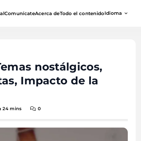
Idioma
al
Comunícate
Acerca de
Todo el contenido
Temas nostálgicos,
tas, Impacto de la
24 mins
0