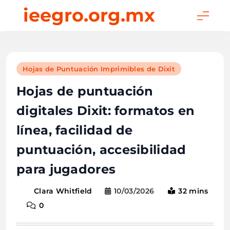
Skip
ieegro.org.mx
to
content
Hojas de Puntuación Imprimibles de Dixit
Hojas de puntuación
digitales Dixit: formatos en
línea, facilidad de
puntuación, accesibilidad
para jugadores
10/03/2026
32 mins
Clara Whitfield
0