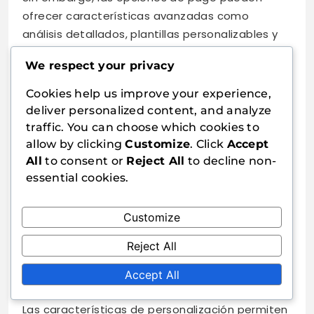
ofrecer características avanzadas como
análisis detallados, plantillas personalizables y
experiencias sin anuncios.
We respect your privacy
Evalúa tus necesidades de juego al decidir entre
Cookies help us improve your experience,
servicios gratuitos y de pago. Si juegas con
deliver personalized content, and analyze
frecuencia o en grupos más grandes, invertir en
traffic. You can choose which cookies to
un servicio de pago podría valer la pena por las
allow by clicking
Customize
. Click
Accept
características adicionales y la mejora en la
All
to consent or
Reject All
to decline non-
experiencia del usuario. Siempre verifica si hay
essential cookies.
períodos de prueba o garantías de devolución
de dinero para probar el servicio antes de
Customize
comprometerte.
Reject All
Características de
Accept All
personalización
Las características de personalización permiten