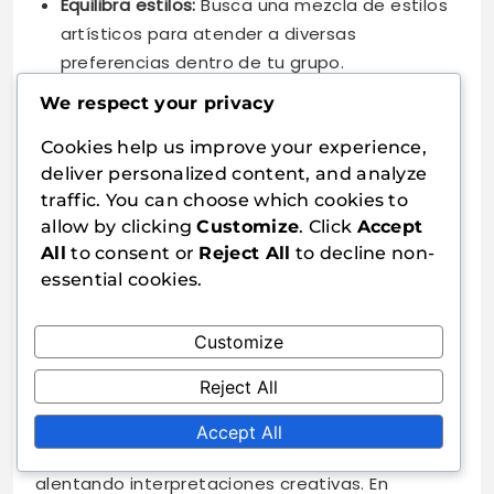
Equilibra estilos:
Busca una mezcla de estilos
artísticos para atender a diversas
preferencias dentro de tu grupo.
We respect your privacy
Impacto del arte de la
Cookies help us improve your experience,
expansión en la atmósfera del
deliver personalized content, and analyze
juego
traffic. You can choose which cookies to
allow by clicking
Customize
. Click
Accept
El arte en las expansiones de Dixit impacta
All
to consent or
Reject All
to decline non-
significativamente la atmósfera del juego,
essential cookies.
influyendo en cómo los jugadores interpretan
las pistas y se relacionan entre sí. Los estilos
Customize
únicos pueden evocar diferentes emociones,
moldeando la experiencia de narración.
Reject All
Por ejemplo, el arte vibrante y surrealista puede
Accept All
crear un entorno animado e imaginativo,
alentando interpretaciones creativas. En