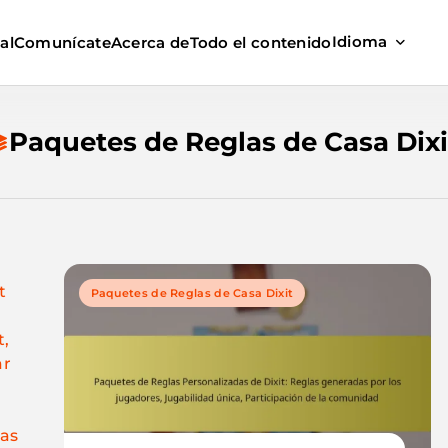
Idioma
al
Comunícate
Acerca de
Todo el contenido
Paquetes de Reglas de Casa Dixi
t
Paquetes de Reglas de Casa Dixit
t,
ar
las