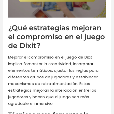
¿Qué estrategias mejoran
el compromiso en el juego
de Dixit?
Mejorar el compromiso en el juego de Dixit
implica fomentar la creatividad, incorporar
elementos temáticos, ajustar las reglas para
diferentes grupos de jugadores y establecer
mecanismos de retroalimentación. Estas
estrategias mejoran la interacción entre los
jugadores y hacen que el juego sea más
agradable e inmersivo.