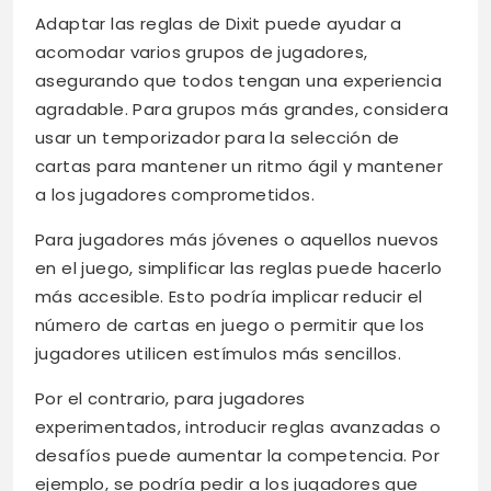
Adaptar las reglas de Dixit puede ayudar a
acomodar varios grupos de jugadores,
asegurando que todos tengan una experiencia
agradable. Para grupos más grandes, considera
usar un temporizador para la selección de
cartas para mantener un ritmo ágil y mantener
a los jugadores comprometidos.
Para jugadores más jóvenes o aquellos nuevos
en el juego, simplificar las reglas puede hacerlo
más accesible. Esto podría implicar reducir el
número de cartas en juego o permitir que los
jugadores utilicen estímulos más sencillos.
Por el contrario, para jugadores
experimentados, introducir reglas avanzadas o
desafíos puede aumentar la competencia. Por
ejemplo, se podría pedir a los jugadores que