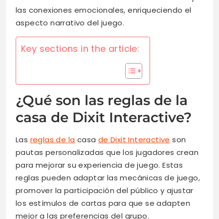
las conexiones emocionales, enriqueciendo el
aspecto narrativo del juego.
Key sections in the article:
¿Qué son las reglas de la
casa de Dixit Interactive?
Las
reglas de la
casa
de Dixit Interactive
son
pautas personalizadas que los jugadores crean
para mejorar su experiencia de juego. Estas
reglas pueden adaptar las mecánicas de juego,
promover la participación del público y ajustar
los estímulos de cartas para que se adapten
mejor a las preferencias del grupo.