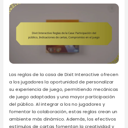
Las reglas de la casa de Dixit Interactive ofrecen
a los jugadores la oportunidad de personalizar
su experiencia de juego, permitiendo mecánicas
de juego adaptadas y una mayor participación
del público. Al integrar a los no jugadores y
fomentar la colaboración, estas reglas crean un
ambiente más dinámico. Además, los efectivos
estímulos de cartas fomentan la creatividad y