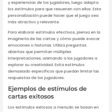
y experiencias de los jugadores, luego adapta
los estímulos para que resuenen con ellos. Esta
personalización puede hacer que el juego sea
más atractivo y relevante.
Para elaborar estímulos efectivos, piensa en la
imaginería de las cartas y cómo puede evocar
emociones o historias. Utiliza preguntas
abiertas que permitan múltiples
interpretaciones, animando a los jugadores a
explorar su creatividad. Evita estímulos
demasiado específicos que puedan limitar las
respuestas de los jugadores.
Ejemplos de estímulos de
cartas exitosos
Los estímulos exitosos a menudo se basan en