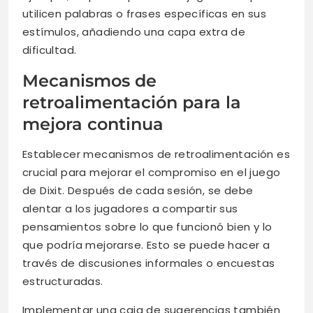
utilicen palabras o frases específicas en sus
estímulos, añadiendo una capa extra de
dificultad.
Mecanismos de
retroalimentación para la
mejora continua
Establecer mecanismos de retroalimentación es
crucial para mejorar el compromiso en el juego
de Dixit. Después de cada sesión, se debe
alentar a los jugadores a compartir sus
pensamientos sobre lo que funcionó bien y lo
que podría mejorarse. Esto se puede hacer a
través de discusiones informales o encuestas
estructuradas.
Implementar una caja de sugerencias también