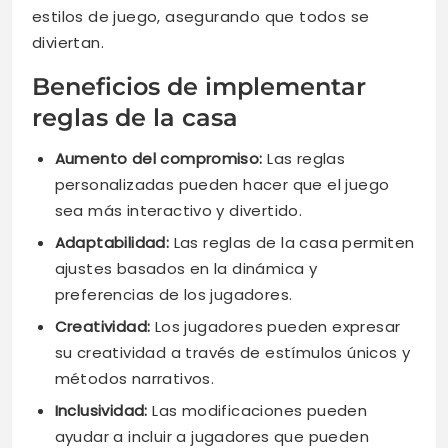
estilos de juego, asegurando que todos se
diviertan.
Beneficios de implementar
reglas de la casa
Aumento del compromiso:
Las reglas
personalizadas pueden hacer que el juego
sea más interactivo y divertido.
Adaptabilidad:
Las reglas de la casa permiten
ajustes basados en la dinámica y
preferencias de los jugadores.
Creatividad:
Los jugadores pueden expresar
su creatividad a través de estímulos únicos y
métodos narrativos.
Inclusividad:
Las modificaciones pueden
ayudar a incluir a jugadores que pueden