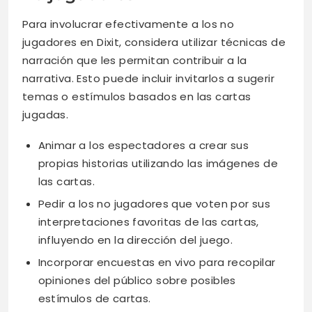
Para involucrar efectivamente a los no
jugadores en Dixit, considera utilizar técnicas de
narración que les permitan contribuir a la
narrativa. Esto puede incluir invitarlos a sugerir
temas o estímulos basados en las cartas
jugadas.
Animar a los espectadores a crear sus
propias historias utilizando las imágenes de
las cartas.
Pedir a los no jugadores que voten por sus
interpretaciones favoritas de las cartas,
influyendo en la dirección del juego.
Incorporar encuestas en vivo para recopilar
opiniones del público sobre posibles
estímulos de cartas.