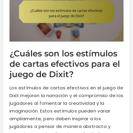
¿Cuáles son los estímulos
de cartas efectivos para el
juego de Dixit?
Los estímulos de cartas efectivos en el juego de
Dixit mejoran la narración y el compromiso de los
jugadores al fomentar la creatividad y la
imaginación. Estos estímulos pueden variar
ampliamente, pero deben inspirar a los
jugadores a pensar de manera abstracta y