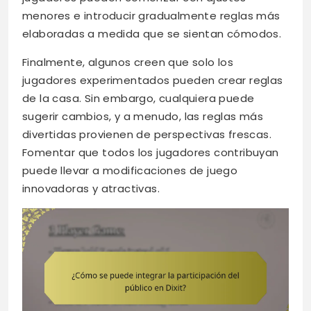
menores e introducir gradualmente reglas más
elaboradas a medida que se sientan cómodos.
Finalmente, algunos creen que solo los
jugadores experimentados pueden crear reglas
de la casa. Sin embargo, cualquiera puede
sugerir cambios, y a menudo, las reglas más
divertidas provienen de perspectivas frescas.
Fomentar que todos los jugadores contribuyan
puede llevar a modificaciones de juego
innovadoras y atractivas.