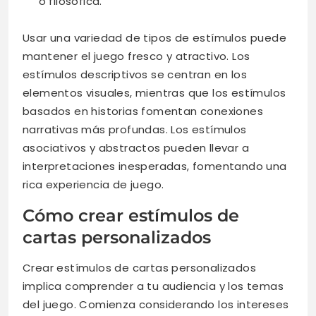
o filosófica.
Usar una variedad de tipos de estímulos puede
mantener el juego fresco y atractivo. Los
estímulos descriptivos se centran en los
elementos visuales, mientras que los estímulos
basados en historias fomentan conexiones
narrativas más profundas. Los estímulos
asociativos y abstractos pueden llevar a
interpretaciones inesperadas, fomentando una
rica experiencia de juego.
Cómo crear estímulos de
cartas personalizados
Crear estímulos de cartas personalizados
implica comprender a tu audiencia y los temas
del juego. Comienza considerando los intereses