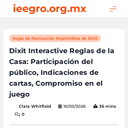
Skip
ieegro.org.mx
to
content
Hojas de Puntuación Imprimibles de Dixit
Dixit Interactive Reglas de la
Casa: Participación del
público, Indicaciones de
cartas, Compromiso en el
juego
10/03/2026
36 mins
Clara Whitfield
0