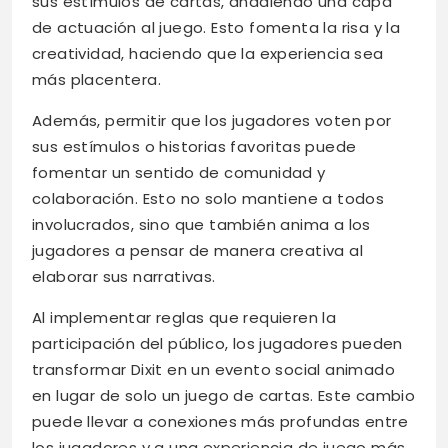
sus estímulos de cartas, añadiendo una capa
de actuación al juego. Esto fomenta la risa y la
creatividad, haciendo que la experiencia sea
más placentera.
Además, permitir que los jugadores voten por
sus estímulos o historias favoritas puede
fomentar un sentido de comunidad y
colaboración. Esto no solo mantiene a todos
involucrados, sino que también anima a los
jugadores a pensar de manera creativa al
elaborar sus narrativas.
Al implementar reglas que requieren la
participación del público, los jugadores pueden
transformar Dixit en un evento social animado
en lugar de solo un juego de cartas. Este cambio
puede llevar a conexiones más profundas entre
los jugadores y a una experiencia de juego más