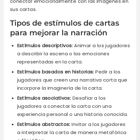
conectar emocionalmente con las imágenes en
sus cartas.
Tipos de estímulos de cartas
para mejorar la narración
Estímulos descriptivos:
Animar a los jugadores
a describir la escena o las emociones
representadas en la carta.
Estímulos basados en historias:
Pedir a los
jugadores que creen una narrativa corta que
incorpore la imaginería de la carta.
Estímulos asociativos:
Desafiar a los
jugadores a conectar la carta con una
experiencia personal o una historia conocida.
Estímulos abstractos:
Invitar a los jugadores
a interpretar la carta de manera metafórica